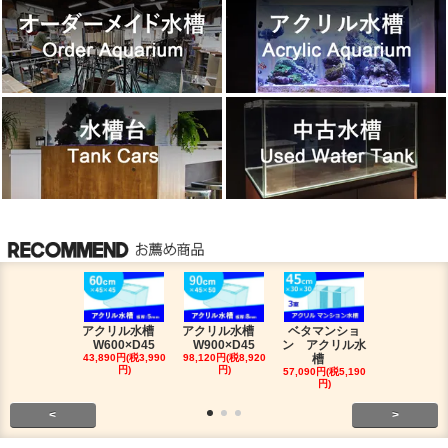
アクリル水槽
アクリル水槽
ベタマンショ
120アロワ
W600×D45
W900×D45
ン アクリル水
槽人気セッ
43,890円(税3,990
98,120円(税8,920
槽
491,810円(税4
円)
円)
0円)
57,090円(税5,190
円)
<
>