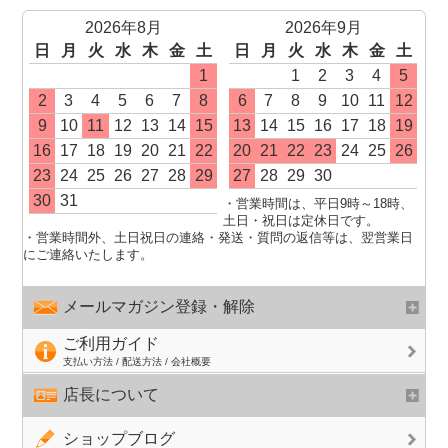
2026年8月
2026年9月
日
月
火
水
木
金
土
日
月
火
水
木
金
土
1
1
2
3
4
5
2
3
4
5
6
7
8
6
7
8
9
10
11
12
9
10
11
12
13
14
15
13
14
15
16
17
18
19
16
17
18
19
20
21
22
20
21
22
23
24
25
26
23
24
25
26
27
28
29
27
28
29
30
30
31
・営業時間は、平日9時～18時、
土日・祝日は定休日です。
・営業時間外、土日祝日の連絡・発送・質問の返信等は、翌営業日
にご連絡いたします。
メールマガジン登録・解除
ご利用ガイド
支払い方法 / 配送方法 / 会社概要
店長について
ショップブログ