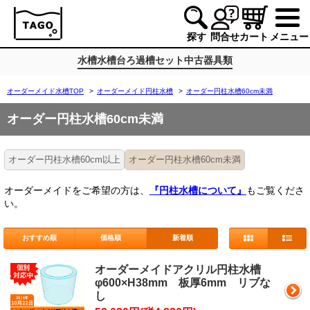
探す
問合せ
カート
メニュー
水槽
水槽台
ろ過槽
セット
中古
器具類
オーダーメイド水槽TOP
>
オーダーメイド円柱水槽
>
オーダー円柱水槽60cm未満
オーダー円柱水槽60cm未満
オーダー円柱水槽60cm以上
オーダー円柱水槽60cm未満
オーダーメイドをご希望の方は、
『円柱水槽について』
もご覧くださ
い。
おすすめ順
価格順
新着順
オーダーメイドアクリル円柱水槽
φ600×H38mm 板厚6mm リブな
し