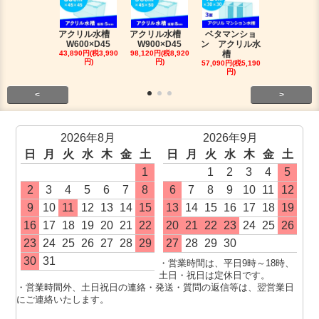
アクリル水槽
アクリル水槽
ベタマンショ
120アロワ
W600×D45
W900×D45
ン アクリル水
槽人気セッ
43,890円(税3,990
98,120円(税8,920
槽
491,810円(税4
円)
円)
0円)
57,090円(税5,190
円)
<
>
2026年8月
2026年9月
日
月
火
水
木
金
土
日
月
火
水
木
金
土
1
1
2
3
4
5
2
3
4
5
6
7
8
6
7
8
9
10
11
12
9
10
11
12
13
14
15
13
14
15
16
17
18
19
16
17
18
19
20
21
22
20
21
22
23
24
25
26
23
24
25
26
27
28
29
27
28
29
30
30
31
・営業時間は、平日9時～18時、
土日・祝日は定休日です。
・営業時間外、土日祝日の連絡・発送・質問の返信等は、翌営業日
にご連絡いたします。