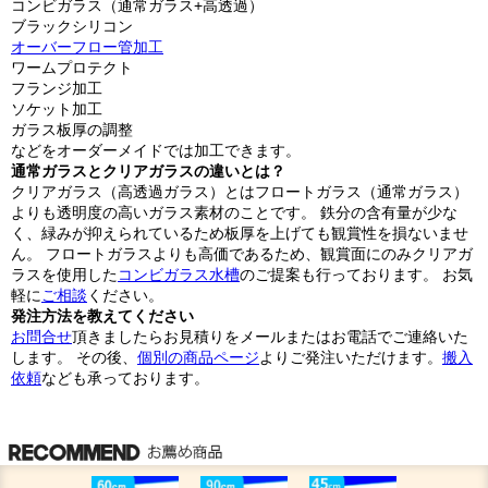
コンビガラス（通常ガラス+高透過）
ブラックシリコン
オーバーフロー管加工
ワームプロテクト
フランジ加工
ソケット加工
ガラス板厚の調整
などをオーダーメイドでは加工できます。
通常ガラスとクリアガラスの違いとは？
クリアガラス（高透過ガラス）とはフロートガラス（通常ガラス）
よりも透明度の高いガラス素材のことです。 鉄分の含有量が少な
く、緑みが抑えられているため板厚を上げても観賞性を損ないませ
ん。 フロートガラスよりも高価であるため、観賞面にのみクリアガ
ラスを使用した
コンビガラス水槽
のご提案も行っております。 お気
軽に
ご相談
ください。
発注方法を教えてください
お問合せ
頂きましたらお見積りをメールまたはお電話でご連絡いた
します。 その後、
個別の商品ページ
よりご発注いただけます。
搬入
依頼
なども承っております。