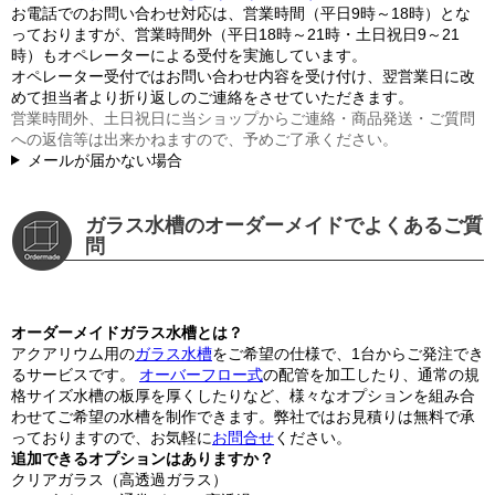
お電話でのお問い合わせ対応は、営業時間（平日9時～18時）とな
っておりますが、営業時間外（平日18時～21時・土日祝日9～21
時）もオペレーターによる受付を実施しています。
オペレーター受付ではお問い合わせ内容を受け付け、翌営業日に改
めて担当者より折り返しのご連絡をさせていただきます。
営業時間外、土日祝日に当ショップからご連絡・商品発送・ご質問
への返信等は出来かねますので、予めご了承ください。
メールが届かない場合
ガラス水槽のオーダーメイドでよくあるご質
問
オーダーメイドガラス水槽とは？
アクアリウム用の
ガラス水槽
をご希望の仕様で、1台からご発注でき
るサービスです。
オーバーフロー式
の配管を加工したり、通常の規
格サイズ水槽の板厚を厚くしたりなど、様々なオプションを組み合
わせてご希望の水槽を制作できます。弊社ではお見積りは無料で承
っておりますので、お気軽に
お問合せ
ください。
追加できるオプションはありますか？
クリアガラス（高透過ガラス）