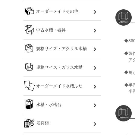
オーダーメイドその他
中古水槽・器具
◆3
規格サイズ・アクリル水槽
◆製
アク
規格サイズ・ガラス水槽
◆角
◆半
オーダーメイド水槽ふた
半円
水槽・水槽台
器具類