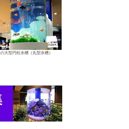
様の大型円柱水槽（丸型水槽）