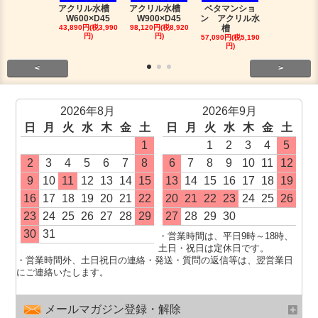
アクリル水槽
アクリル水槽
ベタマンショ
120アロワ
W600×D45
W900×D45
ン アクリル水
槽人気セッ
43,890円(税3,990
98,120円(税8,920
槽
491,810円(税4
円)
円)
0円)
57,090円(税5,190
円)
<
>
2026年8月
2026年9月
日
月
火
水
木
金
土
日
月
火
水
木
金
土
1
1
2
3
4
5
2
3
4
5
6
7
8
6
7
8
9
10
11
12
9
10
11
12
13
14
15
13
14
15
16
17
18
19
16
17
18
19
20
21
22
20
21
22
23
24
25
26
23
24
25
26
27
28
29
27
28
29
30
30
31
・営業時間は、平日9時～18時、
土日・祝日は定休日です。
・営業時間外、土日祝日の連絡・発送・質問の返信等は、翌営業日
にご連絡いたします。
メールマガジン登録・解除