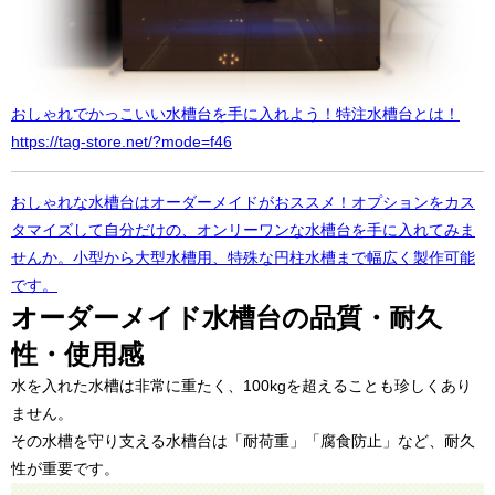
おしゃれでかっこいい水槽台を手に入れよう！特注水槽台とは！
https://tag-store.net/?mode=f46
おしゃれな水槽台はオーダーメイドがおススメ！オプションをカス
タマイズして自分だけの、オンリーワンな水槽台を手に入れてみま
せんか。小型から大型水槽用、特殊な円柱水槽まで幅広く製作可能
です。
オーダーメイド水槽台の品質・耐久
性・使用感
水を入れた水槽は非常に重たく、100kgを超えることも珍しくあり
ません。
その水槽を守り支える水槽台は「耐荷重」「腐食防止」など、耐久
性が重要です。