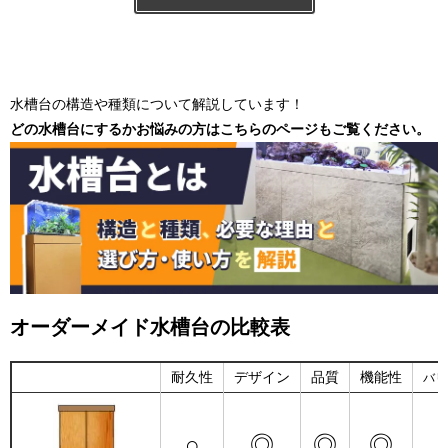
水槽台の構造や種類について解説しています！
どの水槽台にするかお悩みの方はこちらのページもご覧ください。
オーダーメイド水槽台の比較表
耐久性
デザイン
品質
機能性
バリ
○
◎
◎
◎