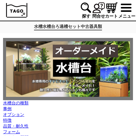
探す
問合せ
カート
メニュー
水槽
水槽台
ろ過槽
セット
中古
器具類
水槽台の種類
事例
オプション
特徴
品質・耐久性
フォーム