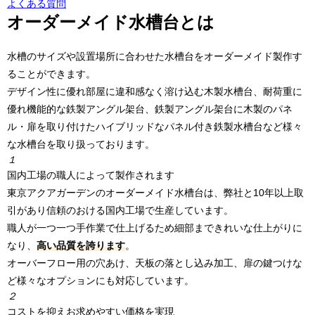
よくある質問
オーダーメイド水槽台とは
水槽のサイズや設置場所に合わせた水槽台をオーダーメイド製作す
ることができます。
デザイン性に優れ部屋に違和感なく溶け込む木製水槽台、耐荷重に
優れ機能的な鉄製アングル架台、鉄製アングル架台に木製のパネ
ル・扉を取り付けたハイブリッドなパネル付き鉄製水槽台など様々
な水槽台を取り扱っております。
１
国内工場の職人によって製作されます
東京アクアガーデンのオーダーメイド水槽台は、弊社と10年以上取
引があり信頼のおける国内工場で生産しています。
職人が一つ一つ手作業で仕上げるため細部まできれいな仕上がりに
なり、
高い品質を誇ります
。
オーバーフロー用の穴あけ、天板の落とし込み加工、扉の鍵つけな
ど様々なオプションにも対応しています。
２
コストを抑えお求めやすい価格を実現