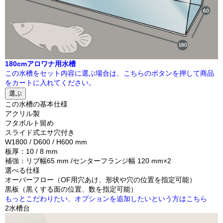
180cmアロワナ用水槽
この水槽をセット内容に選ぶ場合は、こちらのボタンを押して商品
をカートに入れてください。
選ぶ
この水槽の基本仕様
アクリル製
フタボルト留め
スライド式エサ穴付き
W1800 / D600 / H600 mm
板厚：10 / 8 mm
補強：リブ幅65 mm /センターフランジ幅 120 mm×2
選べる仕様
オーバーフロー（OF用穴あけ、形状や穴の位置を指定可能）
黒板（黒くする面の位置、数を指定可能）
もっとこだわりたい、オプションを追加したいという方はこちら
2
水槽台