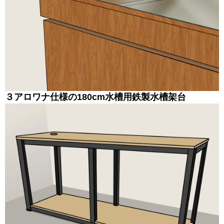
３
アロワナ仕様の180cm水槽用
鉄製
水槽架台