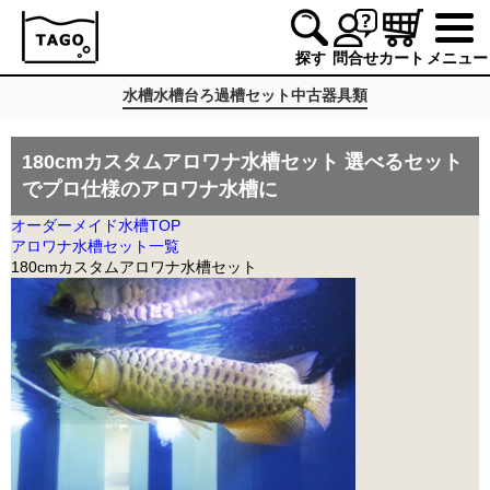
探す
問合せ
カート
メニュー
水槽
水槽台
ろ過槽
セット
中古
器具類
180cmカスタム
アロワナ水槽セット
選べるセット
でプロ仕様のアロワナ水槽に
オーダーメイド水槽TOP
アロワナ水槽セット一覧
180cmカスタムアロワナ水槽セット