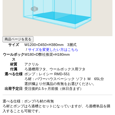
商品ページを見る
サイズ
W1200×D450×H380mm 3層式
！
サイズを変更したい方はこちら
ウールボック
W180×D弊社推奨×H180mm
ス
材質
アクリル
付属
ろ過槽用フタ、ウールボックス用フタ
選べる仕様
ポンプ：レイシー RMD-551
ろ材：パワーハウスベーシック ソフト M 65L分
選択欄より付属品の有無をお選びください。
出荷予定日
受注後約1.5ヶ月前後（休日含まず）
選べる仕様：ポンプ/ろ材の有無
ろ材とポンプはろ過槽とセットになっていますが、ろ過槽単品を購
入することも可能です。