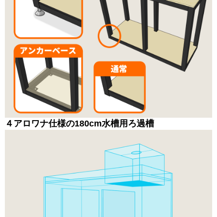
４
アロワナ仕様の180cm水槽用
ろ過槽