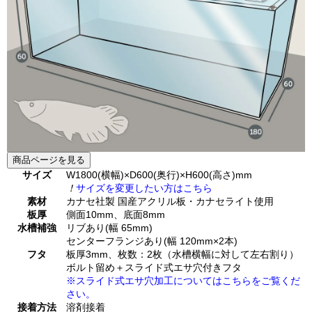
商品ページを見る
サイズ
W1800(横幅)×D600(奥行)×H600(高さ)mm
！
サイズを変更したい方はこちら
素材
カナセ社製 国産アクリル板・カナセライト使用
板厚
側面10mm、底面8mm
水槽補強
リブあり(幅 65mm)
センターフランジあり(幅 120mm×2本)
フタ
板厚3mm、枚数：2枚（水槽横幅に対して左右割り）
ボルト留め＋スライド式エサ穴付きフタ
※スライド式エサ穴加工についてはこちらをご覧くだ
さい。
接着方法
溶剤接着