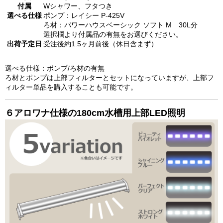
付属
Wシャワー、フタつき
選べる仕様
ポンプ：レイシー P-425V
ろ材：パワーハウスベーシック ソフト M 30L分
選択欄より付属品の有無をお選びください。
出荷予定日
受注後約1.5ヶ月前後（休日含まず）
選べる仕様：ポンプ/ろ材の有無
ろ材とポンプは上部フィルターとセットになっていますが、上部フ
ィルター単品を購入することも可能です。
６
アロワナ仕様の180cm水槽用
上部LED照明