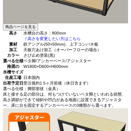
商品ページを見る
高さ
水槽台の高さ：800mm
！
高さを変更したい方はこちら
素材
鉄アングル(50×50mm)、上下コンパネ板
加工
天板穴あけ加工（オーバーフローの場合）
カラー
さび止め塗装(黒)
選べる仕様
ベタ脚/アンカーベース/アジャスター
推奨の
W1800×D600×H600mm
水槽サイズ
生産工場
日本国内
出荷予定日
受注後約1.5ヶ月前後（休日含まず）
選べる仕様：脚部形状（金具）
床と接する足の部分は、何もつけていないベタ脚といわれる状態、
高さ調節ができて傾斜や凹凸がある地面に設置できるアジャスタ
ー、床に台を固定するアンカーベースの3種類から選べます。