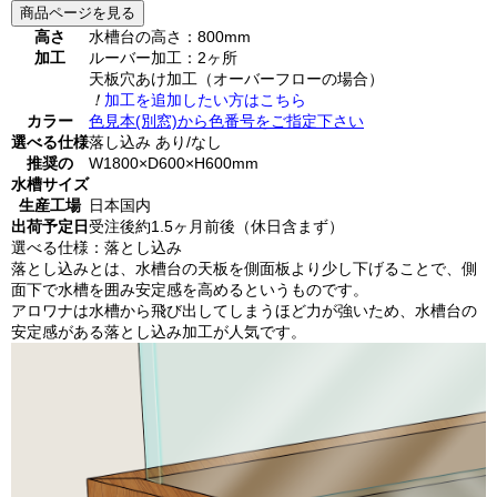
商品ページを見る
高さ
水槽台の高さ：800mm
加工
ルーバー加工：2ヶ所
天板穴あけ加工（オーバーフローの場合）
！
加工を追加したい方はこちら
カラー
色見本(別窓)から色番号をご指定下さい
選べる仕様
落し込み あり/なし
推奨の
W1800×D600×H600mm
水槽サイズ
生産工場
日本国内
出荷予定日
受注後約1.5ヶ月前後（休日含まず）
選べる仕様：落とし込み
落とし込みとは、水槽台の天板を側面板より少し下げることで、側
面下で水槽を囲み安定感を高めるというものです。
アロワナは水槽から飛び出してしまうほど力が強いため、水槽台の
安定感がある落とし込み加工が人気です。