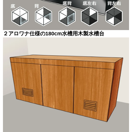
２
アロワナ仕様の180cm水槽用
木製
水槽台