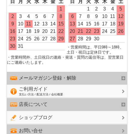
日
月
火
水
木
金
土
日
月
火
水
木
金
土
1
1
2
3
4
5
2
3
4
5
6
7
8
6
7
8
9
10
11
12
9
10
11
12
13
14
15
13
14
15
16
17
18
19
16
17
18
19
20
21
22
20
21
22
23
24
25
26
23
24
25
26
27
28
29
27
28
29
30
30
31
・営業時間は、平日9時～18時、
土日・祝日は定休日です。
・営業時間外、土日祝日の連絡・発送・質問の返信等は、翌営業日
にご連絡いたします。
メールマガジン登録・解除
ご利用ガイド
支払い方法 / 配送方法 / 会社概要
店長について
ショップブログ
お問い合せ