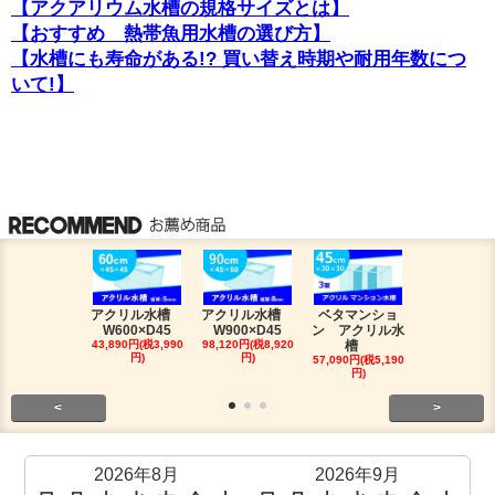
【アクアリウム水槽の規格サイズとは】
【おすすめ 熱帯魚用水槽の選び方】
【水槽にも寿命がある!? 買い替え時期や耐用年数につ
いて!】
アクリル水槽
アクリル水槽
ベタマンショ
120アロワ
W600×D45
W900×D45
ン アクリル水
槽人気セッ
43,890円(税3,990
98,120円(税8,920
槽
491,810円(税4
円)
円)
0円)
57,090円(税5,190
円)
<
>
2026年8月
2026年9月