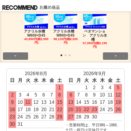
アクリル水槽
アクリル水槽
ベタマンショ
120アロワ
W600×D45
W900×D45
ン アクリル水
槽人気セッ
43,890円(税3,990
98,120円(税8,920
槽
491,810円(税4
円)
円)
0円)
57,090円(税5,190
円)
<
>
2026年8月
2026年9月
日
月
火
水
木
金
土
日
月
火
水
木
金
土
1
1
2
3
4
5
2
3
4
5
6
7
8
6
7
8
9
10
11
12
9
10
11
12
13
14
15
13
14
15
16
17
18
19
16
17
18
19
20
21
22
20
21
22
23
24
25
26
23
24
25
26
27
28
29
27
28
29
30
30
31
・営業時間は、平日9時～18時、
土日・祝日は定休日です。