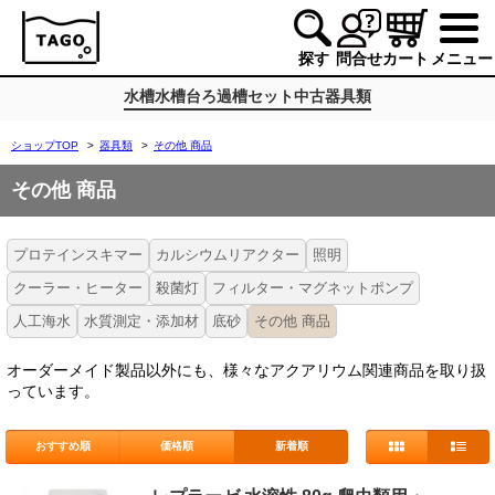
探す
問合せ
カート
メニュー
水槽
水槽台
ろ過槽
セット
中古
器具類
ショップTOP
>
器具類
>
その他 商品
その他 商品
プロテインスキマー
カルシウムリアクター
照明
クーラー・ヒーター
殺菌灯
フィルター・マグネットポンプ
人工海水
水質測定・添加材
底砂
その他 商品
オーダーメイド製品以外にも、様々なアクアリウム関連商品を取り扱
っています。
おすすめ順
価格順
新着順