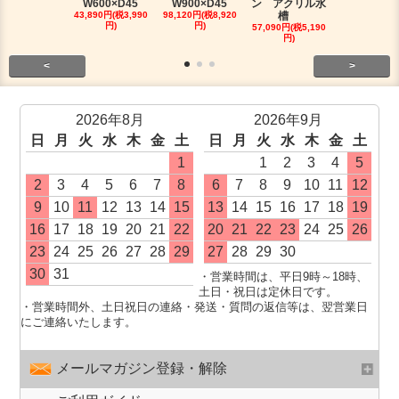
W600×D45
W900×D45
ン アクリル水
槽人気セッ
43,890円(税3,990
98,120円(税8,920
槽
491,810円(税4
円)
円)
0円)
57,090円(税5,190
円)
<
>
2026年8月
2026年9月
日
月
火
水
木
金
土
日
月
火
水
木
金
土
1
1
2
3
4
5
2
3
4
5
6
7
8
6
7
8
9
10
11
12
9
10
11
12
13
14
15
13
14
15
16
17
18
19
16
17
18
19
20
21
22
20
21
22
23
24
25
26
23
24
25
26
27
28
29
27
28
29
30
30
31
・営業時間は、平日9時～18時、
土日・祝日は定休日です。
・営業時間外、土日祝日の連絡・発送・質問の返信等は、翌営業日
にご連絡いたします。
メールマガジン登録・解除