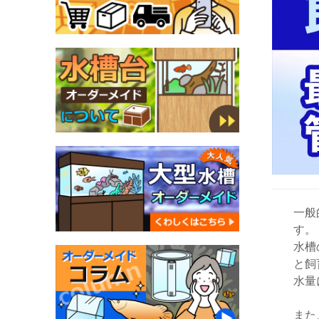
一般
す。
水槽
と飼
水量
また