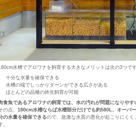
180cm水槽でアロワナを飼育する大きなメリットは次の3つで
十分な水量を確保できる
水槽の端でしっかりターンができる広さがある
ほとんどの品種の終生飼育が可能
肉食魚であるアロワナの飼育では、水の汚れが問題になりやす
その点、
180cm水槽ならば水槽部分だけでも約580L、オー
分の水量を確保できる
ので、急激な水質の悪化が起こりにくく
す。