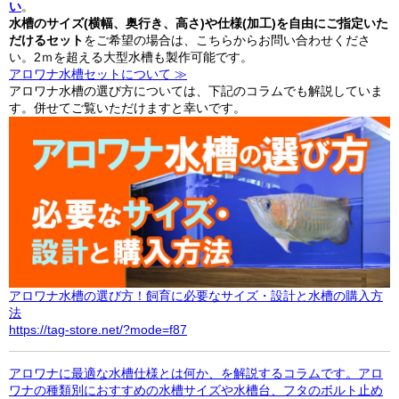
い
。
水槽のサイズ(横幅、奥行き、高さ)や仕様(加工)を自由にご指定いた
だけるセット
をご希望の場合は、こちらからお問い合わせくださ
い。2ｍを超える大型水槽も製作可能です。
アロワナ水槽セットについて ≫
アロワナ水槽の選び方については、下記のコラムでも解説していま
す。併せてご覧いただけますと幸いです。
アロワナ水槽の選び方！飼育に必要なサイズ・設計と水槽の購入方
法
https://tag-store.net/?mode=f87
アロワナに最適な水槽仕様とは何か、を解説するコラムです。アロ
ワナの種類別におすすめの水槽サイズや水槽台、フタのボルト止め