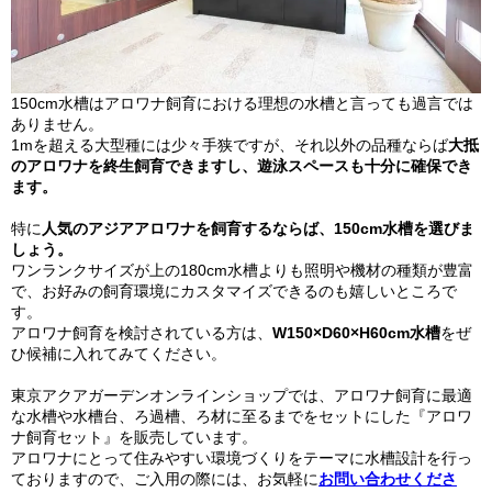
150cm水槽はアロワナ飼育における理想の水槽と言っても過言では
ありません。
1mを超える大型種には少々手狭ですが、それ以外の品種ならば
大抵
のアロワナを終生飼育できますし、遊泳スペースも十分に確保でき
ます。
特に
人気のアジアアロワナを飼育するならば、150cm水槽を選びま
しょう。
ワンランクサイズが上の180cm水槽よりも照明や機材の種類が豊富
で、お好みの飼育環境にカスタマイズできるのも嬉しいところで
す。
アロワナ飼育を検討されている方は、
W150×D60×H60cm水槽
をぜ
ひ候補に入れてみてください。
東京アクアガーデンオンラインショップでは、アロワナ飼育に最適
な水槽や水槽台、ろ過槽、ろ材に至るまでをセットにした『アロワ
ナ飼育セット』を販売しています。
アロワナにとって住みやすい環境づくりをテーマに水槽設計を行っ
ておりますので、ご入用の際には、お気軽に
お問い合わせくださ