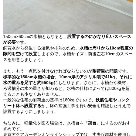
150cm×60cmの水槽ともなると、
設置するのにかなり広いスペース
が必要
です。
飼育水から発生する湿気や排熱のため、
水槽は周りから10cm程度の
隙間を空けて設置
しますので、水槽サイズ＋前後左右10cmのスペー
スを用意しましょう。
また、もう一点気を付けなければならないのが
耐荷重の問題
です。
標準的な150cm水槽の場合、10mm厚のアクリル製で41kg、それに
水の重みを足すと約550kg
にもなります。さらに、水槽台や機材、
ろ過槽分の水の重さが加わると、水槽の仕様によっては800kgを超
えることも少なくありません。
一般的な住宅の耐荷重の基準は180kgですので、
鉄筋住宅やコンク
リート床へ設置する
か、床の補強工事を行い安全を確認したうえで
設置するようにしましょう。
ちなみに、軽量化を図る場合は、水槽台を『
架台
』にするのがおす
すめです。
東京アクアガーデンオンラインショップでは、丈夫な鉄材を使用し