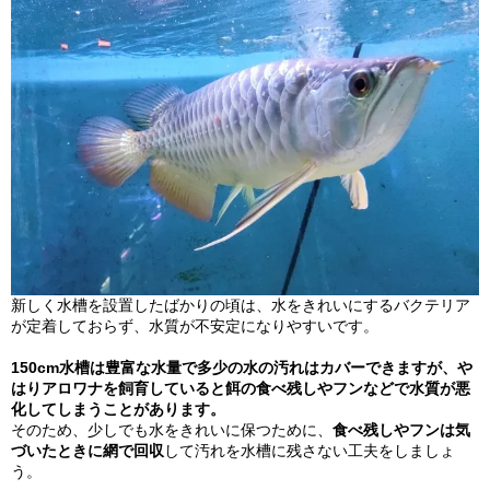
新しく水槽を設置したばかりの頃は、水をきれいにするバクテリア
が定着しておらず、水質が不安定になりやすいです。
150cm水槽は豊富な水量で多少の水の汚れはカバーできますが、や
はりアロワナを飼育していると餌の食べ残しやフンなどで水質が悪
化してしまうことがあります。
そのため、少しでも水をきれいに保つために、
食べ残しやフンは気
づいたときに網で回収
して汚れを水槽に残さない工夫をしましょ
う。