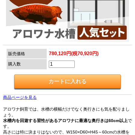
780,120円(税70,920円)
販売価格
購入数
商品ページを見る
アロワナ飼育では、水槽の横幅だけでなく奥行きにも気を配りまし
ょう。
水槽内を回遊する習性があるアロワナに最適な奥行きは60cm以上
で
す。
高さには特に決まりはないので、W150×D60×H45～60cmの水槽を