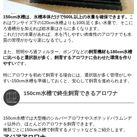
150cm水槽は、水槽本体だけで500L以上の水量を確保できます。
こ
れはワンサイズ下の120cm水槽よりも100L近く多い水量で、そこに
ろ過槽分を加えれば総水量はさらに多くなります。
これだけの水量があれば、水を汚しやすい肉食性のアロワナでも水
質の管理がかなり楽になるでしょう。
また、照明やろ過フィルター、ポンプなどの
飼育機材も180cm水槽
に比べると選択肢が多く、飼育するアロワナに合わせた環境を作り
やすい
です。
特にアロワナを初めて飼育する場合には、選択肢が多く管理がしや
すい150cm水槽を準備しておくと、安心して飼育を進められます。
150cm水槽で終生飼育できるアロワナ
150cm水槽では大型種のシルバーアロワナやスポテッドバラムンデ
ィ以外の、ほとんどのアロワナを飼育できます。
種類ごとに150cm水槽で飼育するメリットなどをご紹介します。
アジアアロワナ