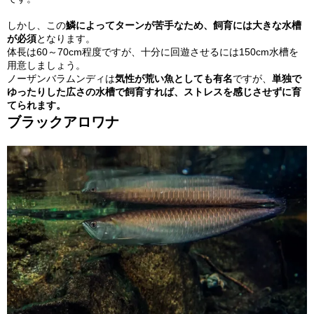
しかし、この
鱗によってターンが苦手なため、飼育には大きな水槽
が必須
となります。
体長は60～70cm程度ですが、十分に回遊させるには150cm水槽を
用意しましょう。
ノーザンバラムンディは
気性が荒い魚としても有名
ですが、
単独で
ゆったりした広さの水槽で飼育すれば、ストレスを感じさせずに育
てられます。
ブラックアロワナ