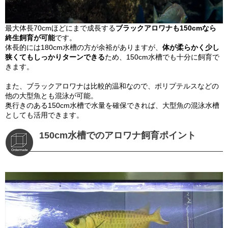
最大体長70cmほどにまで成長する
ブラックアロワナも150cmなら
終生飼育が可能
です。
体長的には180cm水槽の方が余裕がありますが、
体が柔らかく少し
狭くてもしっかりターンできる
ため、150cm水槽でも十分に飼育で
きます。
また、ブラックアロワナは比較的温和なので、ポリプテルスなどの
他の大型魚とも混泳が可能。
奥行きのある150cm水槽で水量を確保できれば、大型魚の混泳水槽
としても活用できます。
150cm水槽でのアロワナ飼育ポイント