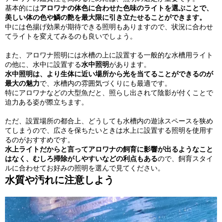
基本的には
アロワナの体色に合わせた色味のライトを選ぶことで、
美しい体の色や鱗の艶を最大限に引き立たせることができます。
中には色揚げ効果が期待できる照明もありますので、状況に合わせ
てライトを変えてみるのも良いでしょう。
また、アロワナ照明には水槽の上に設置する一般的な水槽用ライト
の他に、水中に設置する
水中照明
があります。
水中照明は、より生体に近い場所から光を当てることができるのが
最大の魅力
で、水槽内の雰囲気づくりにも最適です。
特にアロワナなどの大型魚だと、照らし出されて陰影が付くことで
迫力ある姿が際立ちます。
ただ、設置場所の都合上、どうしても水槽内の遊泳スペースを狭め
てしまうので、広さを保ちたいときは水上に設置する照明を使用す
るのがおすすめです。
水上ライトだからと言ってアロワナの飼育に影響が出るようなこと
はなく、むしろ掃除がしやすいなどの利点もある
ので、飼育スタイ
ルに合わせてお好みの照明を選んで見てください。
水質や汚れに注意しよう