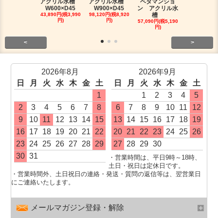
アクリル水槽
アクリル水槽
ベタマンショ
120アロワ
W600×D45
W900×D45
ン アクリル水
槽人気セッ
43,890円(税3,990
98,120円(税8,920
槽
491,810円(税4
円)
円)
0円)
57,090円(税5,190
円)
<
>
2026年8月
2026年9月
日
月
火
水
木
金
土
日
月
火
水
木
金
土
1
1
2
3
4
5
2
3
4
5
6
7
8
6
7
8
9
10
11
12
9
10
11
12
13
14
15
13
14
15
16
17
18
19
16
17
18
19
20
21
22
20
21
22
23
24
25
26
23
24
25
26
27
28
29
27
28
29
30
30
31
・営業時間は、平日9時～18時、
土日・祝日は定休日です。
・営業時間外、土日祝日の連絡・発送・質問の返信等は、翌営業日
にご連絡いたします。
メールマガジン登録・解除