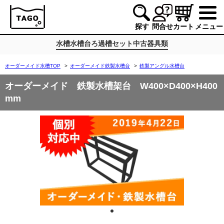
探す
問合せ
カート
メニュー
水槽
水槽台
ろ過槽
セット
中古
器具類
オーダーメイド水槽TOP
>
オーダーメイド鉄製水槽台
>
鉄製アングル水槽台
オーダーメイド 鉄製水槽架台 W400×D400×H400
mm