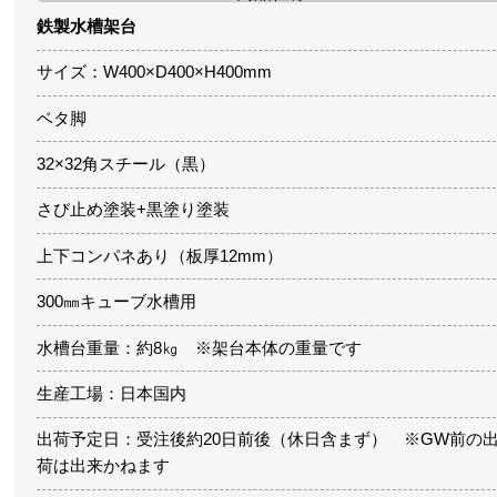
鉄製水槽架台
サイズ：W400×D400×H400mm
ベタ脚
32×32角スチール（黒）
さび止め塗装+黒塗り塗装
上下コンパネあり（板厚12mm）
300㎜キューブ水槽用
水槽台重量：約8㎏ ※架台本体の重量です
生産工場：日本国内
出荷予定日：受注後約20日前後（休日含まず） ※GW前の
荷は出来かねます