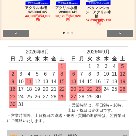
アクリル水槽
アクリル水槽
ベタマンショ
120アロワ
W600×D45
W900×D45
ン アクリル水
槽人気セッ
43,890円(税3,990
98,120円(税8,920
槽
491,810円(税4
円)
円)
0円)
57,090円(税5,190
円)
<
>
2026年8月
2026年9月
日
月
火
水
木
金
土
日
月
火
水
木
金
土
1
1
2
3
4
5
2
3
4
5
6
7
8
6
7
8
9
10
11
12
9
10
11
12
13
14
15
13
14
15
16
17
18
19
16
17
18
19
20
21
22
20
21
22
23
24
25
26
23
24
25
26
27
28
29
27
28
29
30
30
31
・営業時間は、平日9時～18時、
土日・祝日は定休日です。
・営業時間外、土日祝日の連絡・発送・質問の返信等は、翌営業日
にご連絡いたします。